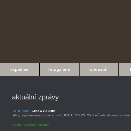
expedice
fotogalerie
sponzoři
aktuální zprávy
31. 8. 2009
- CHO OYU 2009
Ahoj, nejaktuálnější zprávy z EXPEDICE CHO OYU 2009 můžete sledovat v zálož
< zpět na seznam novinek