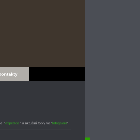
kontakty
ce "
expedice
" a aktuální fotky ve "
fotogalerii
"