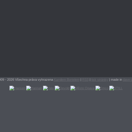
009 - 2026 Všechna práva vyhrazena
Kamilem Bortelem
|
RSS
|
tisk stránky
| made in
dave 