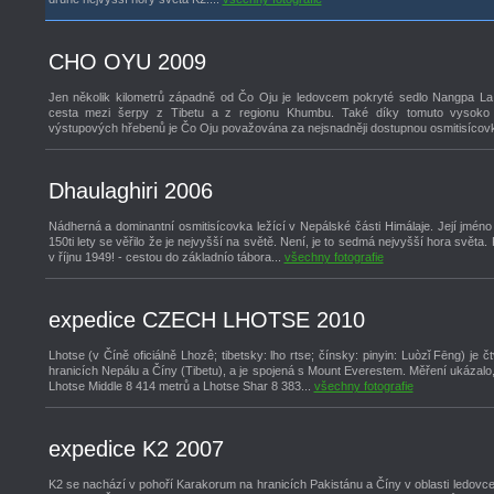
CHO OYU 2009
Jen několik kilometrů západně od Čo Oju je ledovcem pokryté sedlo Nangpa La 
cesta mezi šerpy z Tibetu a z regionu Khumbu. Také díky tomuto vysok
výstupových hřebenů je Čo Oju považována za nejsnadněji dostupnou osmitisícovk
Dhaulaghiri 2006
Nádherná a dominantní osmitisícovka ležící v Nepálské části Himálaje. Její jméno
150ti lety se věřilo že je nejvyšší na světě. Není, je to sedmá nejvyšší hora světa
v říjnu 1949! - cestou do základnío tábora...
všechny fotografie
expedice CZECH LHOTSE 2010
Lhotse (v Číně oficiálně Lhozê; tibetsky: lho rtse; čínsky: pinyin: Luòzǐ Fēng) je č
hranicích Nepálu a Číny (Tibetu), a je spojená s Mount Everestem. Měření ukázal
Lhotse Middle 8 414 metrů a Lhotse Shar 8 383...
všechny fotografie
expedice K2 2007
K2 se nachází v pohoří Karakorum na hranicích Pakistánu a Číny v oblasti ledovc