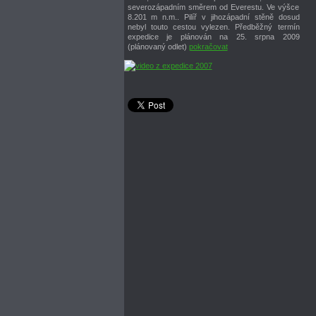
severozápadním směrem od Everestu. Ve výšce
8.201 m n.m.. Pilíř v jihozápadní stěně dosud
nebyl touto cestou vylezen. Předběžný termín
expedice je plánován na 25. srpna 2009
(plánovaný odlet)
pokračovat