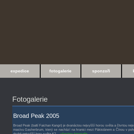
expedice
fotogalerie
sponzoři
Fotogalerie
Broad Peak 2005
Broad Peak (baltí Faichan Kangri) je dvanáctou nejvyšší horou světa a čtvrtou nej
masívu Gasherbrum, který se nachází na hranici mezi Pákistánem a Čínou v poho
druhé nejvyšší hory světa K2....
všechny fotografie