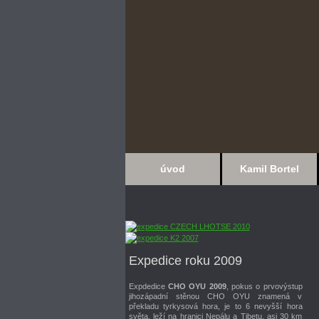
úvod
Kamil Bortel
Expedice roku 2009
Expdedice
CHO OYU 2009
, pokus o prvovýstup
jihozápadní stěnou CHO OYU znamená v
překladu tyrkysová hora, je to 6 nevyšší hora
světa, leží na hranici Nepálu a Tibetu, asi 30 km