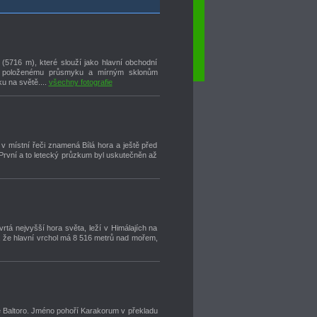
Dave
Design
-
vaše
internetové
řešení
(5716 m), které slouží jako hlavní obchodní
o položenému průsmyku a mírným sklonům
u na světě....
všechny fotografie
 v místní řeči znamená Bílá hora a ještě před
. První a to letecký průzkum byl uskutečněn až
tvrtá nejvyšší hora světa, leží v Himálajích na
o, že hlavní vrchol má 8 516 metrů nad mořem,
e Baltoro. Jméno pohoří Karakorum v překladu