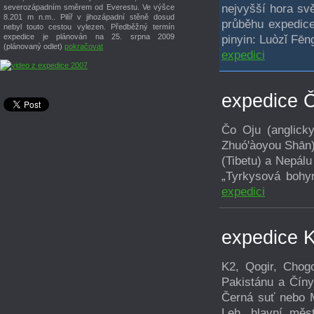
nejvyšší hora sv
severozápadním směrem od Everestu. Ve výšce
8.201 m n.m.. Pilíř v jihozápadní stěně dosud
průběhu expedice,
nebyl touto cestou vylezen. Předběžný termín
expedice je plánován na 25. srpna 2009
pinyin: Luòzǐ Fēng
(plánovaný odlet)
pokračovat
expedici
expedice 
Čo Oju (anglic
Zhuó'àoyou Shān) 
(Tibetu) a Nepál
„Tyrkysová bohyn
expedici
expedice 
K2, Qogir, Chog
Pakistánu a Číny
Černá suť nebo M
Leh, hlavní měs