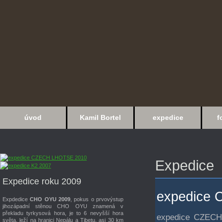
úvod
Kamil Bortel
expedice
f
Expedice
Expedice roku 2009
expedice
Expdedice
CHO OYU 2009
, pokus o prvovýstup
jihozápadní stěnou CHO OYU znamená v
překladu tyrkysová hora, je to 6 nevyšší hora
expedice CZECH 
světa, leží na hranici Nepálu a Tibetu, asi 30 km